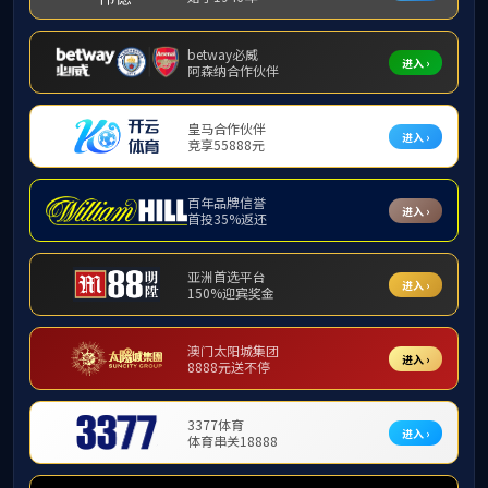
可能是由下列问题导致的：
当前页面发生错误， 请联系管理员（错误标识码：AOX4F），或稍后
重试