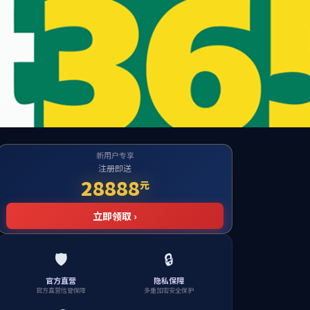
师大主页 |
旧版记忆
发展
院友天地
人才招聘
国际交流