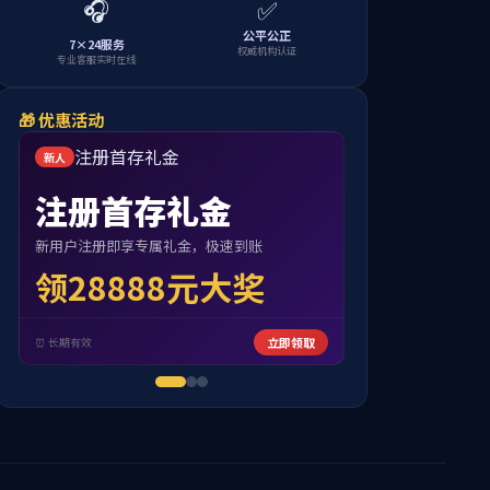
当前位置:
首页
>
新闻动态
> 正文
行者”征文颁奖典礼 暨马克思主义新
pTap点点官方网站举办
5 点击数：
fficial Website