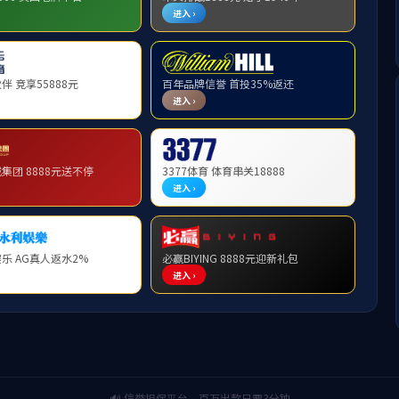
新闻动态
三届高校老员工“做马克思主义新闻观的践
闻观教育创新与实践研讨会在Ta
发布时间：2025-12-2
TapTap点点(原188改名)官方网站-O
系统发生错误